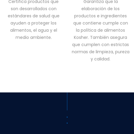
Certifica productos que
Garantiza que la
son desarrollados con
elaboración de los
estándares de salud que
productos e ingredientes
ayuden a proteger los
que contiene cumple con
alimentos, el agua y el
la política de alimentos
medio ambiente.
Kosher. También asegura
que cumplen con estrictas
normas de limpieza, pureza
y calidad.