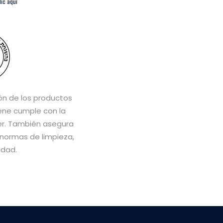
lic aquí
ón de los productos
ene cumple con la
er. También asegura
normas de limpieza,
idad.