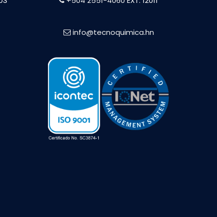
603
+504 2551-4060
EXT. 12011
info@tecnoquimica.hn