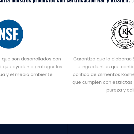
ulta nuestros productos con certificación NSF y KOSHER.
C
s que son desarrollados con
Garantiza que la elaboraci
d que ayuden a proteger los
e ingredientes que conti
gua y el medio ambiente.
política de alimentos Kosh
que cumplen con estrictas 
pureza y cal