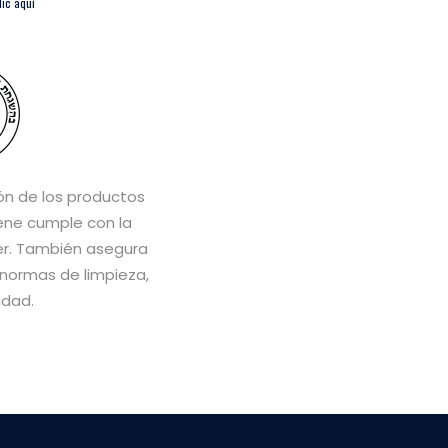
lic aquí
ón de los productos
ene cumple con la
er. También asegura
normas de limpieza,
idad.