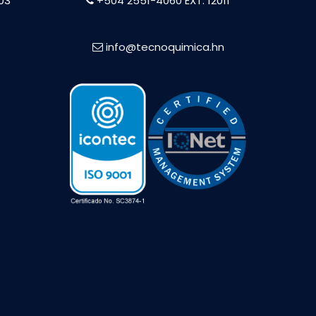
603
+504 2551-4060
EXT. 12011
info@tecnoquimica.hn