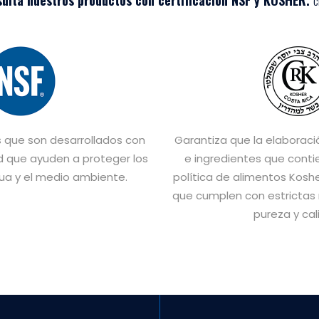
ulta nuestros productos con certificación NSF y KOSHER.
C
s que son desarrollados con
Garantiza que la elaboraci
d que ayuden a proteger los
e ingredientes que conti
gua y el medio ambiente.
política de alimentos Kosh
que cumplen con estrictas 
pureza y cal