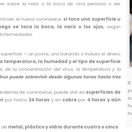
aer sobre la nariz o la boca de otra persona o ser
ntraer el nuevo coronavirus
si toca una superficie u
uego se toca la boca, la nariz o los ojos,
según
 Enfermedades​.
 superficie — un poste, una baranda o incluso el dinero
a temperatura, la humedad y el tipo de superficie
e, de la concentración del virus, la temperatura y la
rus puede sobrevivir desde algunas horas hasta tres
E
p
ndemia de coronavirus, puede vivir en
superficies de
s
ón
por hasta
24 horas
y en
cobre
por
4 horas
y aún
h
h
s de
metal, plástico y vidrio
durante cuatro o cinco