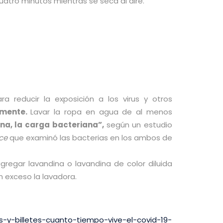
atro minutos mientras se seca al aire.
reducir la exposición a los virus y otros
rmente.
Lavar la ropa en agua de al menos
ina, la carga bacteriana”,
según un estudio
ce
que examinó las bacterias en los ambos de
regar lavandina o lavandina de color diluida
 exceso la lavadora.
-y-billetes-cuanto-tiempo-vive-el-covid-19-