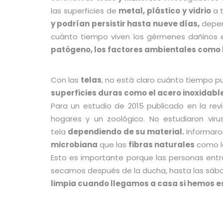
las superficies de
metal, plástico y vidrio
a 
y podrían persistir hasta nueve días,
depen
cuánto tiempo viven los gérmenes dañinos e
patógeno, los factores ambientales como 
Con las
telas
, no está claro cuánto tiempo pu
superficies duras como el acero inoxidable
Para un estudio de 2015 publicado en la re
hogares y un zoológico. No estudiaron viru
tela
dependiendo de su material.
Informar
microbiana
que las
fibras naturales
como 
Esto es importante porque las personas entr
secamos después de la ducha, hasta las sáb
limpia cuando llegamos a casa si hemos 