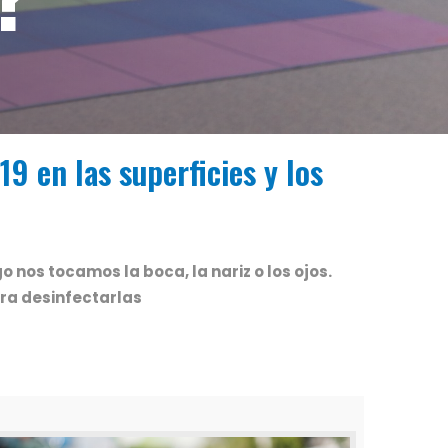
19 en las superficies y los
nos tocamos la boca, la nariz o los ojos.
ara desinfectarlas